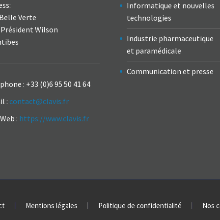
ess:
Informatique et nouvelles
Belle Verte
technologies
 Président Wilson
Industrie pharmaceutique
ntibes
et paramédicale
Communication et presse
éphone :
+33 (0)6 95 50 41 64
l :
contact@clavis.fr
 Web :
https://www.clavis.fr
ct
Mentions légales
Politique de confidentialité
Nos c