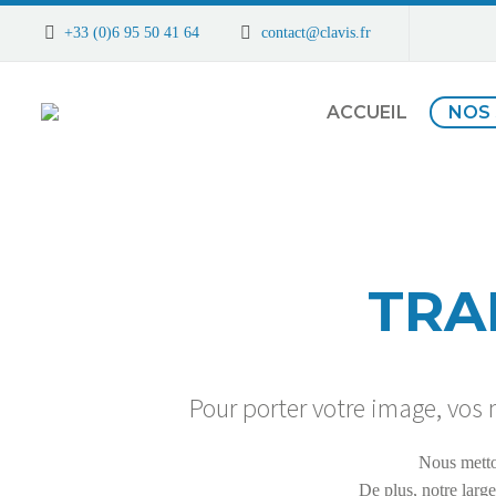
+33 (0)6 95 50 41 64
contact@clavis.fr
ACCUEIL
NOS 
TRA
Pour porter votre image, vos 
Nous metton
De plus, notre larg