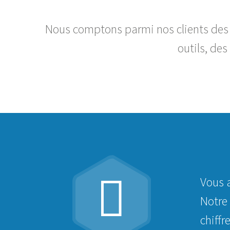
Nous comptons parmi nos clients des 
outils, de


Vous a
Notre
chiffr