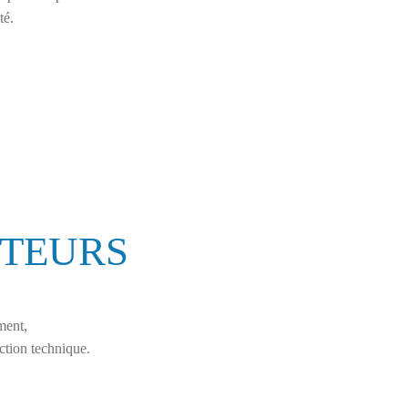
té.
CTEURS
ment,
ction technique.