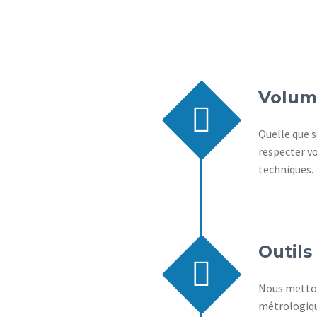
Volum


Quelle que 
respecter vo
techniques.
Outil


Nous metton
métrologique