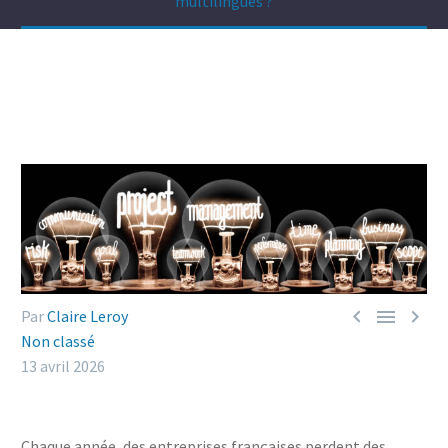
multilingues ?



Par
Claire Leroy
Non classé
13 avril 2026
Chaque année, des entreprises françaises perdent des