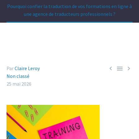
Pourquoi confier la traduction de vos formations en ligne à
une agence de traducteurs professionnels ?



Par
Claire Leroy
Non classé
25 mai 2026