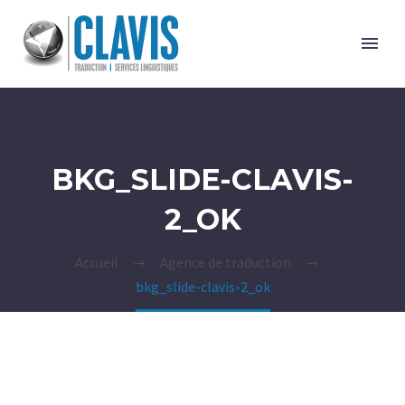
BKG_SLIDE-CLAVIS-
2_OK
Accueil
Agence de traduction
bkg_slide-clavis-2_ok